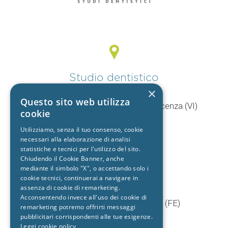
Studio dentistico
Vicenza
×
Questo sito web utilizza
V.le Mercato Nuovo, 44/F 36100 Vicenza (VI)
cookie
T.
0444 960057
Utilizziamo, senza il tuo consenso, cookie
+39 392 9402704
necessari alla elaborazione di analisi
statistiche e tecnici per l'utilizzo del sito.
Chiudendo il Cookie Banner, anche
mediante il simbolo "X", o accettando solo i
Studio dentistico
cookie tecnici, continuerai a navigare in
Cento
assenza di cookie di remarketing.
Acconsentendo invece all'uso dei cookie di
Via Baruffaldi, 5/1 44042 Cento (FE)
remarketing potremo offrirti messaggi
T.
051 903603
pubblicitari corrispondenti alle tue esigenze.
Leggi cookie policy
+39 333 7722725