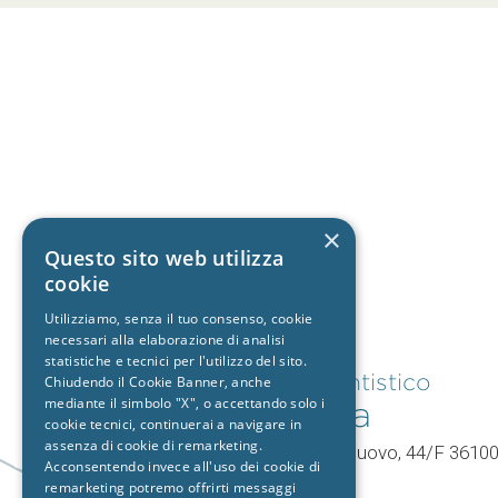
×
Questo sito web utilizza
cookie
Utilizziamo, senza il tuo consenso, cookie
necessari alla elaborazione di analisi
statistiche e tecnici per l'utilizzo del sito.
Studio dentistico
Chiudendo il Cookie Banner, anche
mediante il simbolo "X", o accettando solo i
Vicenza
cookie tecnici, continuerai a navigare in
assenza di cookie di remarketing.
V.le Mercato Nuovo, 44/F 3610
Acconsentendo invece all'uso dei cookie di
Vicenza (VI)
remarketing potremo offrirti messaggi