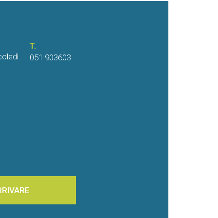
T.
coledì
051 903603
RRIVARE