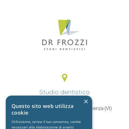
Studio dentistico
Vicenza
×
Questo sito web utilizza
V.le Mercato Nuovo, 44/F 36100 Vicenza (VI)
cookie
T.
0444 960057
+39 392 9402704
Utilizziamo, senza il tuo consenso, cookie
necessari alla elaborazione di analisi