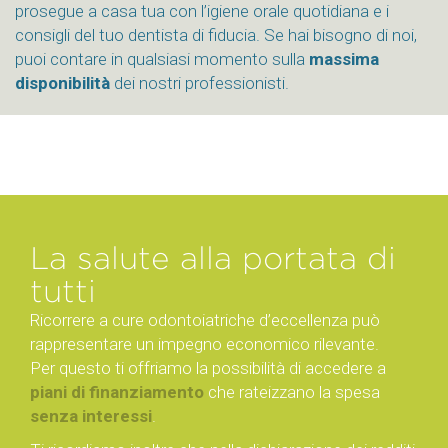
prosegue a casa tua con l’igiene orale quotidiana e i
consigli del tuo dentista di fiducia. Se hai bisogno di noi,
puoi contare in qualsiasi momento sulla
massima
disponibilità
dei nostri professionisti.
La salute alla portata di
tutti
Ricorrere a cure odontoiatriche d’eccellenza può
rappresentare un impegno economico rilevante.
Per questo ti offriamo la possibilità di accedere a
piani di finanziamento
che rateizzano la spesa
senza interessi
.