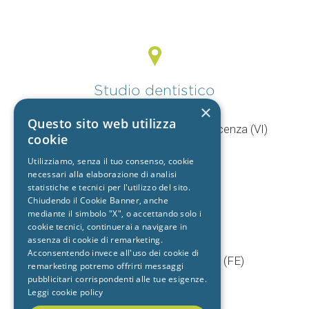
Studio dentistico
Vicenza
×
Questo sito web utilizza
V.le Mercato Nuovo, 44/F 36100 Vicenza (VI)
cookie
T.
0444 960057
Utilizziamo, senza il tuo consenso, cookie
+39 392 9402704
necessari alla elaborazione di analisi
statistiche e tecnici per l'utilizzo del sito.
Chiudendo il Cookie Banner, anche
mediante il simbolo "X", o accettando solo i
Studio dentistico
cookie tecnici, continuerai a navigare in
Cento
assenza di cookie di remarketing.
Acconsentendo invece all'uso dei cookie di
Via Baruffaldi, 5/1 44042 Cento (FE)
remarketing potremo offrirti messaggi
T.
051 903603
pubblicitari corrispondenti alle tue esigenze.
Leggi cookie policy
+39 333 7722725