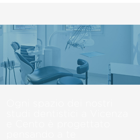
Ogni spazio dei nostri
studi dentistici a Vicenza
e Cento è progettato
pensando a te