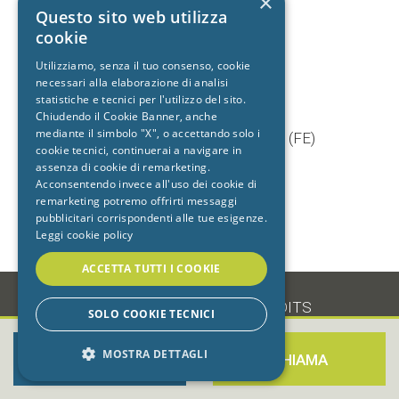
×
+39 392 9402704
Questo sito web utilizza
cookie
Utilizziamo, senza il tuo consenso, cookie
necessari alla elaborazione di analisi
Studio dentistico
statistiche e tecnici per l'utilizzo del sito.
Cento
Chiudendo il Cookie Banner, anche
mediante il simbolo "X", o accettando solo i
Via Baruffaldi, 5/1 44042 Cento (FE)
cookie tecnici, continuerai a navigare in
T.
051 903603
assenza di cookie di remarketing.
+39 333 7722725
Acconsentendo invece all'uso dei cookie di
remarketing potremo offrirti messaggi
pubblicitari corrispondenti alle tue esigenze.
Leggi cookie policy
ACCETTA TUTTI I COOKIE
-
•
PRIVACY
•
COOKIE
•
CREDITS
SOLO COOKIE TECNICI
MOSTRA DETTAGLI
PRENOTA ORA
CHIAMA
STRETTAMENTE NECESSARI