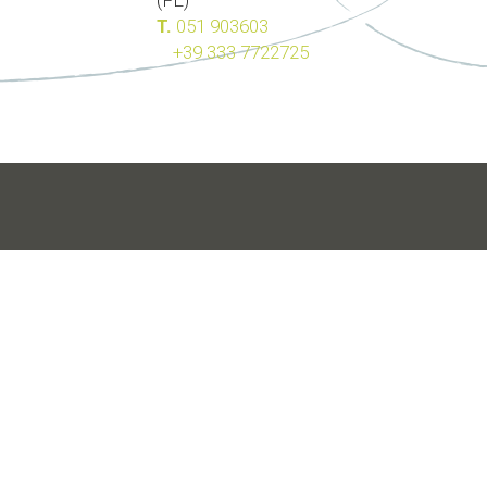
(FE)
T.
051 903603
+39 333 7722725