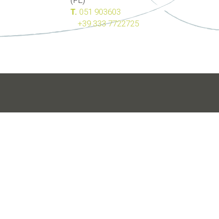
(FE)
T.
051 903603
+39 333 7722725