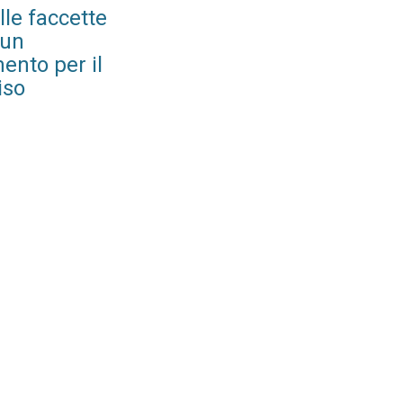
lle faccette
 un
ento per il
iso