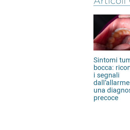
Articoli
Sintomi tum
bocca: rico
i segnali
dall’allarme
una diagno
precoce