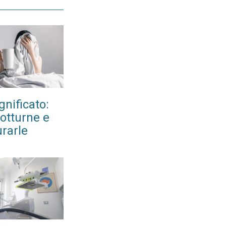
nificato:
otturne e
rarle