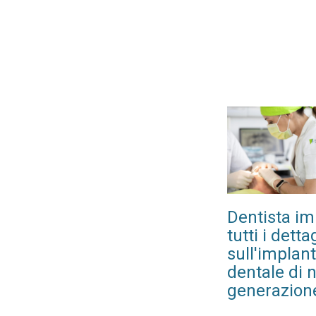
Dentista im
tutti i dettag
sull'implan
dentale di 
generazion