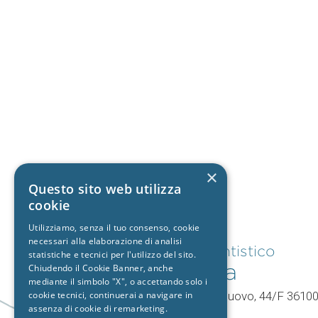
×
Questo sito web utilizza
cookie
Utilizziamo, senza il tuo consenso, cookie
necessari alla elaborazione di analisi
Studio dentistico
statistiche e tecnici per l'utilizzo del sito.
Vicenza
Chiudendo il Cookie Banner, anche
mediante il simbolo "X", o accettando solo i
V.le Mercato Nuovo, 44/F 3610
cookie tecnici, continuerai a navigare in
assenza di cookie di remarketing.
Vicenza (VI)