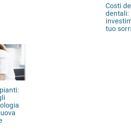
Costi de
dentali:
investim
tuo sorr
pianti:
li
tologia
nuova
e