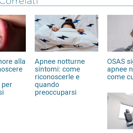
 Correlati
ore alla
Apnee notturne
OSAS sig
noscere
sintomi: come
apnee n
riconoscerle e
come cu
 per
quando
si
preoccuparsi