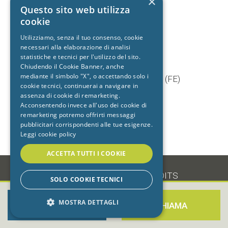
×
+39 392 9402704
Questo sito web utilizza
cookie
Utilizziamo, senza il tuo consenso, cookie
necessari alla elaborazione di analisi
Studio dentistico
statistiche e tecnici per l'utilizzo del sito.
Cento
Chiudendo il Cookie Banner, anche
mediante il simbolo "X", o accettando solo i
Via Baruffaldi, 5/1 44042 Cento (FE)
cookie tecnici, continuerai a navigare in
T.
051 903603
assenza di cookie di remarketing.
+39 333 7722725
Acconsentendo invece all'uso dei cookie di
remarketing potremo offrirti messaggi
pubblicitari corrispondenti alle tue esigenze.
Leggi cookie policy
ACCETTA TUTTI I COOKIE
-
•
PRIVACY
•
COOKIE
•
CREDITS
SOLO COOKIE TECNICI
MOSTRA DETTAGLI
PRENOTA ORA
CHIAMA
STRETTAMENTE NECESSARI