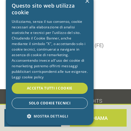
×
+39 392 9402704
Questo sito web utilizza
cookie
Utilizziamo, senza il tuo consenso, cookie
necessari alla elaborazione di analisi
Studio dentistico
statistiche e tecnici per l'utilizzo del sito.
Cento
Chiudendo il Cookie Banner, anche
mediante il simbolo "X", o accettando solo i
Via Baruffaldi, 5/1 44042 Cento (FE)
cookie tecnici, continuerai a navigare in
T.
051 903603
assenza di cookie di remarketing.
+39 333 7722725
Acconsentendo invece all'uso dei cookie di
remarketing potremo offrirti messaggi
pubblicitari corrispondenti alle tue esigenze.
Leggi cookie policy
ACCETTA TUTTI I COOKIE
-
•
PRIVACY
•
COOKIE
•
CREDITS
SOLO COOKIE TECNICI
MOSTRA DETTAGLI
PRENOTA ORA
CHIAMA
STRETTAMENTE NECESSARI