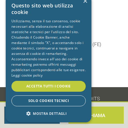
×
+39 392 9402704
Questo sito web utilizza
cookie
Utilizziamo, senza il tuo consenso, cookie
necessari alla elaborazione di analisi
Studio dentistico
statistiche e tecnici per l'utilizzo del sito.
Cento
Chiudendo il Cookie Banner, anche
mediante il simbolo "X", o accettando solo i
Via Baruffaldi, 5/1 44042 Cento (FE)
cookie tecnici, continuerai a navigare in
T.
051 903603
assenza di cookie di remarketing.
+39 333 7722725
Acconsentendo invece all'uso dei cookie di
remarketing potremo offrirti messaggi
pubblicitari corrispondenti alle tue esigenze.
Leggi cookie policy
ACCETTA TUTTI I COOKIE
-
•
PRIVACY
•
COOKIE
•
CREDITS
SOLO COOKIE TECNICI
MOSTRA DETTAGLI
PRENOTA ORA
CHIAMA
STRETTAMENTE NECESSARI