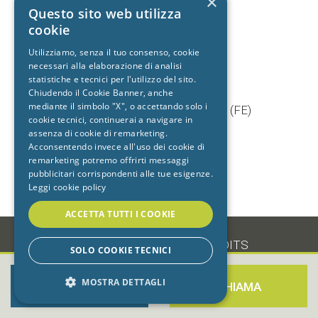
×
+39 392 9402704
Questo sito web utilizza
cookie
Utilizziamo, senza il tuo consenso, cookie
necessari alla elaborazione di analisi
Studio dentistico
statistiche e tecnici per l'utilizzo del sito.
Cento
Chiudendo il Cookie Banner, anche
mediante il simbolo "X", o accettando solo i
Via Baruffaldi, 5/1 44042 Cento (FE)
cookie tecnici, continuerai a navigare in
T.
051 903603
assenza di cookie di remarketing.
+39 333 7722725
Acconsentendo invece all'uso dei cookie di
remarketing potremo offrirti messaggi
pubblicitari corrispondenti alle tue esigenze.
Leggi cookie policy
ACCETTA TUTTI I COOKIE
-
•
PRIVACY
•
COOKIE
•
CREDITS
SOLO COOKIE TECNICI
MOSTRA DETTAGLI
PRENOTA ORA
CHIAMA
STRETTAMENTE NECESSARI