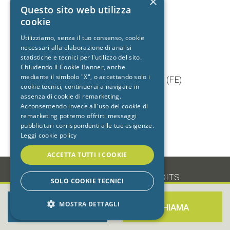
×
+39 392 9402704
Questo sito web utilizza
cookie
Utilizziamo, senza il tuo consenso, cookie
necessari alla elaborazione di analisi
Studio dentistico
statistiche e tecnici per l'utilizzo del sito.
Cento
Chiudendo il Cookie Banner, anche
mediante il simbolo "X", o accettando solo i
Via Baruffaldi, 5/1 44042 Cento (FE)
cookie tecnici, continuerai a navigare in
T.
051 903603
assenza di cookie di remarketing.
+39 333 7722725
Acconsentendo invece all'uso dei cookie di
remarketing potremo offrirti messaggi
pubblicitari corrispondenti alle tue esigenze.
Leggi cookie policy
ACCETTA TUTTI I COOKIE
-
•
PRIVACY
•
COOKIE
•
CREDITS
SOLO COOKIE TECNICI
MOSTRA DETTAGLI
PRENOTA ORA
CHIAMA
STRETTAMENTE NECESSARI