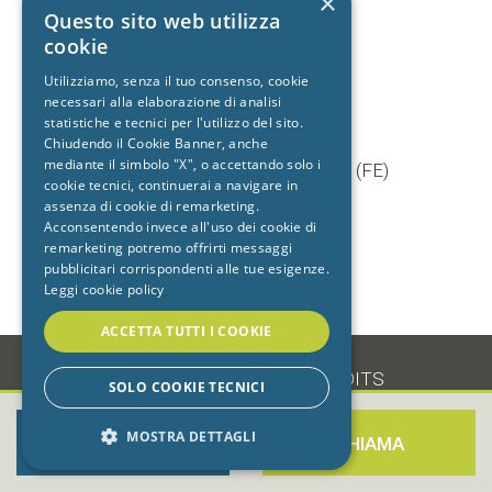
×
+39 392 9402704
Questo sito web utilizza
cookie
Utilizziamo, senza il tuo consenso, cookie
necessari alla elaborazione di analisi
Studio dentistico
statistiche e tecnici per l'utilizzo del sito.
Cento
Chiudendo il Cookie Banner, anche
mediante il simbolo "X", o accettando solo i
Via Baruffaldi, 5/1 44042 Cento (FE)
cookie tecnici, continuerai a navigare in
T.
051 903603
assenza di cookie di remarketing.
+39 333 7722725
Acconsentendo invece all'uso dei cookie di
remarketing potremo offrirti messaggi
pubblicitari corrispondenti alle tue esigenze.
Leggi cookie policy
ACCETTA TUTTI I COOKIE
-
•
PRIVACY
•
COOKIE
•
CREDITS
SOLO COOKIE TECNICI
MOSTRA DETTAGLI
PRENOTA ORA
CHIAMA
STRETTAMENTE NECESSARI