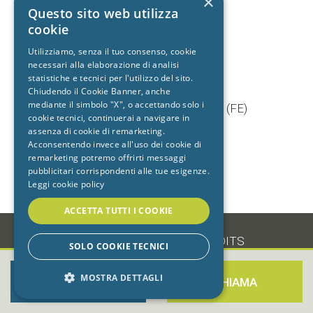
×
+39 392 9402704
Questo sito web utilizza
cookie
Utilizziamo, senza il tuo consenso, cookie
necessari alla elaborazione di analisi
Studio dentistico
statistiche e tecnici per l'utilizzo del sito.
Cento
Chiudendo il Cookie Banner, anche
mediante il simbolo "X", o accettando solo i
Via Baruffaldi, 5/1 44042 Cento (FE)
cookie tecnici, continuerai a navigare in
T.
051 903603
assenza di cookie di remarketing.
+39 333 7722725
Acconsentendo invece all'uso dei cookie di
remarketing potremo offrirti messaggi
pubblicitari corrispondenti alle tue esigenze.
Leggi cookie policy
ACCETTA TUTTI I COOKIE
-
•
PRIVACY
•
COOKIE
•
CREDITS
SOLO COOKIE TECNICI
MOSTRA DETTAGLI
PRENOTA ORA
CHIAMA
STRETTAMENTE NECESSARI