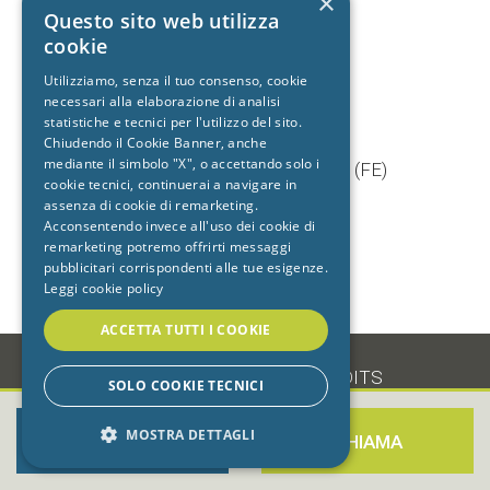
×
+39 392 9402704
Questo sito web utilizza
cookie
Utilizziamo, senza il tuo consenso, cookie
necessari alla elaborazione di analisi
Studio dentistico
statistiche e tecnici per l'utilizzo del sito.
Cento
Chiudendo il Cookie Banner, anche
mediante il simbolo "X", o accettando solo i
Via Baruffaldi, 5/1 44042 Cento (FE)
cookie tecnici, continuerai a navigare in
T.
051 903603
assenza di cookie di remarketing.
+39 333 7722725
Acconsentendo invece all'uso dei cookie di
remarketing potremo offrirti messaggi
pubblicitari corrispondenti alle tue esigenze.
Leggi cookie policy
ACCETTA TUTTI I COOKIE
-
•
PRIVACY
•
COOKIE
•
CREDITS
SOLO COOKIE TECNICI
MOSTRA DETTAGLI
PRENOTA ORA
CHIAMA
STRETTAMENTE NECESSARI