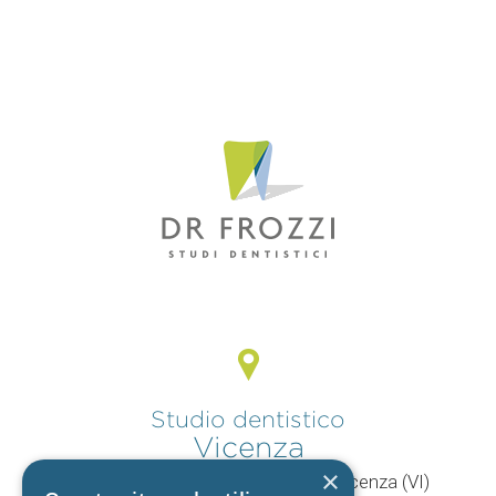
Studio dentistico
Vicenza
×
V.le Mercato Nuovo, 44/F 36100 Vicenza (VI)