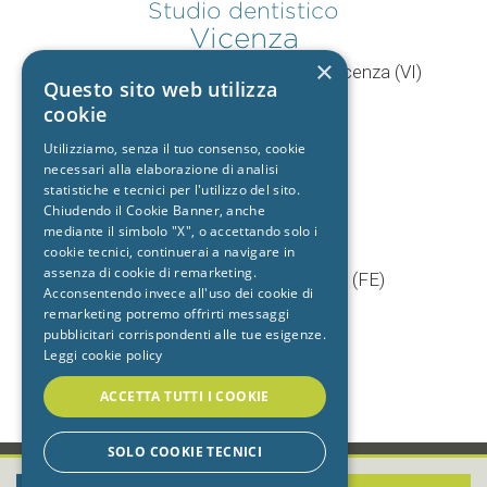
Studio dentistico
Vicenza
×
V.le Mercato Nuovo, 44/F 36100 Vicenza (VI)
Questo sito web utilizza
T.
0444 960057
cookie
+39 392 9402704
Utilizziamo, senza il tuo consenso, cookie
necessari alla elaborazione di analisi
statistiche e tecnici per l'utilizzo del sito.
Chiudendo il Cookie Banner, anche
Studio dentistico
mediante il simbolo "X", o accettando solo i
Cento
cookie tecnici, continuerai a navigare in
assenza di cookie di remarketing.
Via Baruffaldi, 5/1 44042 Cento (FE)
Acconsentendo invece all'uso dei cookie di
T.
051 903603
remarketing potremo offrirti messaggi
+39 333 7722725
pubblicitari corrispondenti alle tue esigenze.
Leggi cookie policy
ACCETTA TUTTI I COOKIE
SOLO COOKIE TECNICI
-
•
PRIVACY
•
COOKIE
•
CREDITS