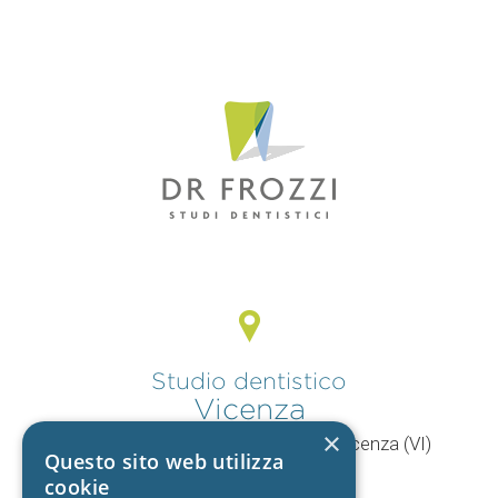
Studio dentistico
Vicenza
×
V.le Mercato Nuovo, 44/F 36100 Vicenza (VI)
Questo sito web utilizza
T.
0444 960057
cookie
+39 392 9402704