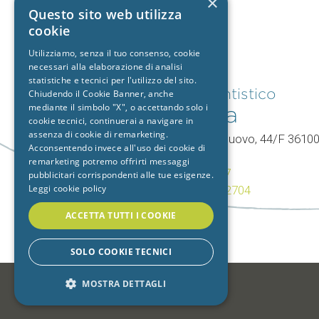
×
Questo sito web utilizza
cookie
Utilizziamo, senza il tuo consenso, cookie
necessari alla elaborazione di analisi
statistiche e tecnici per l'utilizzo del sito.
Studio dentistico
Chiudendo il Cookie Banner, anche
mediante il simbolo "X", o accettando solo i
Vicenza
cookie tecnici, continuerai a navigare in
assenza di cookie di remarketing.
V.le Mercato Nuovo, 44/F 3610
Acconsentendo invece all'uso dei cookie di
Vicenza (VI)
remarketing potremo offrirti messaggi
T.
0444 960057
pubblicitari corrispondenti alle tue esigenze.
Leggi cookie policy
+39 392 9402704
ACCETTA TUTTI I COOKIE
SOLO COOKIE TECNICI
MOSTRA DETTAGLI
-
STRETTAMENTE NECESSARI