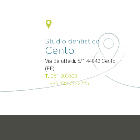
Studio dentistico
Cento
0
Via Baruffaldi, 5/1 44042 Cento
(FE)
T.
051 903603
+39 333 7722725