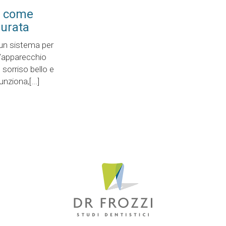
: come
durata
 un sistema per
ll’apparecchio
 sorriso bello e
nziona,[...]