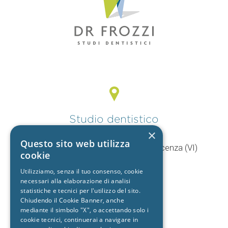
Studio dentistico
Vicenza
×
Questo sito web utilizza
V.le Mercato Nuovo, 44/F 36100 Vicenza (VI)
cookie
T.
0444 960057
Utilizziamo, senza il tuo consenso, cookie
+39 392 9402704
necessari alla elaborazione di analisi
statistiche e tecnici per l'utilizzo del sito.
Chiudendo il Cookie Banner, anche
mediante il simbolo "X", o accettando solo i
Studio dentistico
cookie tecnici, continuerai a navigare in