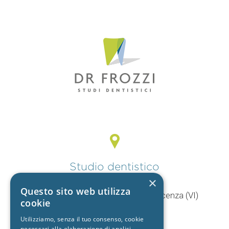
Studio dentistico
Vicenza
×
Questo sito web utilizza
V.le Mercato Nuovo, 44/F 36100 Vicenza (VI)
cookie
T.
0444 960057
+39 392 9402704
Utilizziamo, senza il tuo consenso, cookie
necessari alla elaborazione di analisi