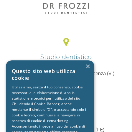
Studio dentistico
Vicenza
×
Questo sito web utilizza
V.le Mercato Nuovo, 44/F 36100 Vicenza (VI)
cookie
T.
0444 960057
Utilizziamo, senza il tuo consenso, cookie
+39 392 9402704
necessari alla elaborazione di analisi
statistiche e tecnici per l'utilizzo del sito.
Chiudendo il Cookie Banner, anche
mediante il simbolo "X", o accettando solo i
Studio dentistico
cookie tecnici, continuerai a navigare in
Cento
assenza di cookie di remarketing.
Acconsentendo invece all'uso dei cookie di
Via Baruffaldi, 5/1 44042 Cento (FE)
remarketing potremo offrirti messaggi