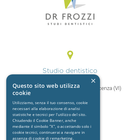
Studio dentistico
Vicenza
×
Questo sito web utilizza
V.le Mercato Nuovo, 44/F 36100 Vicenza (VI)
cookie
T.
0444 960057
Utilizziamo, senza il tuo consenso, cookie
+39 392 9402704
necessari alla elaborazione di analisi
statistiche e tecnici per l'utilizzo del sito.
Chiudendo il Cookie Banner, anche
mediante il simbolo "X", o accettando solo i
Studio dentistico
cookie tecnici, continuerai a navigare in
Cento
assenza di cookie di remarketing.