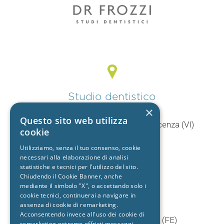
Studio dentistico
Vicenza
×
Questo sito web utilizza
V.le Mercato Nuovo, 44/F 36100 Vicenza (VI)
cookie
T.
0444 960057
Utilizziamo, senza il tuo consenso, cookie
+39 392 9402704
necessari alla elaborazione di analisi
statistiche e tecnici per l'utilizzo del sito.
Chiudendo il Cookie Banner, anche
mediante il simbolo "X", o accettando solo i
Studio dentistico
cookie tecnici, continuerai a navigare in
Cento
assenza di cookie di remarketing.
Acconsentendo invece all'uso dei cookie di
Via Baruffaldi, 5/1 44042 Cento (FE)
remarketing potremo offrirti messaggi