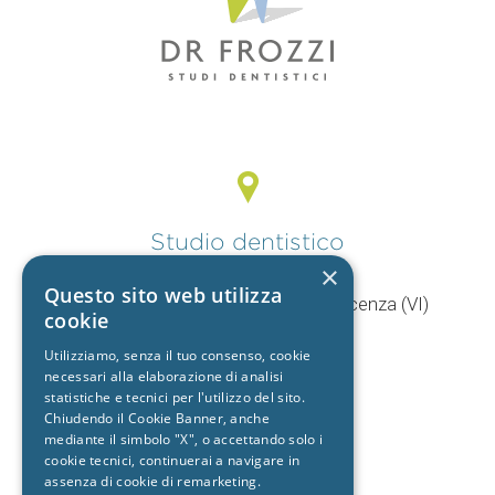
Studio dentistico
Vicenza
×
Questo sito web utilizza
V.le Mercato Nuovo, 44/F 36100 Vicenza (VI)
cookie
T.
0444 960057
Utilizziamo, senza il tuo consenso, cookie
+39 392 9402704
necessari alla elaborazione di analisi
statistiche e tecnici per l'utilizzo del sito.
Chiudendo il Cookie Banner, anche
mediante il simbolo "X", o accettando solo i
Studio dentistico
cookie tecnici, continuerai a navigare in
Cento
assenza di cookie di remarketing.