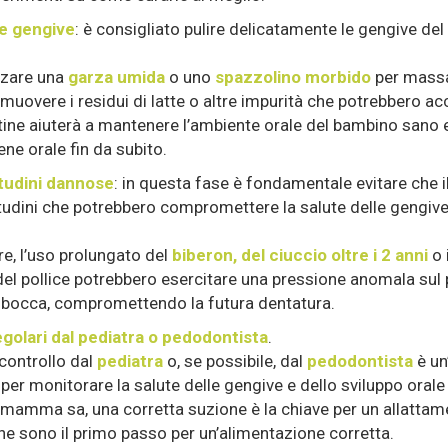
le gengive
: è consigliato pulire delicatamente le gengive de
izzare una
garza umida
o uno
spazzolino morbido
per massa
imuovere i residui di latte o altre impurità che potrebbero ac
ine aiuterà a mantenere l’ambiente orale del bambino sano e
ene orale fin da subito.
itudini dannose
: in questa fase è fondamentale evitare che 
itudini che potrebbero compromettere la salute delle gengive 
re, l’uso prolungato del
biberon, del ciuccio oltre i 2 anni
o 
el pollice potrebbero esercitare una pressione anomala sul p
a bocca, compromettendo la futura dentatura.
egolari dal pediatra o pedodontista
.
 controllo dal
pediatra
o, se possibile, dal
pedodontista
è un
per monitorare la salute delle gengive e dello sviluppo orale
amma sa, una corretta suzione è la chiave per un allattam
e sono il primo passo per un’alimentazione corretta.