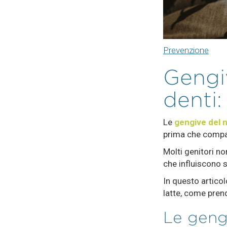
Prevenzione
Gengi
denti:
Le
gengive del 
prima che compai
Molti genitori no
che influiscono 
In questo artico
latte, come pren
Le geng