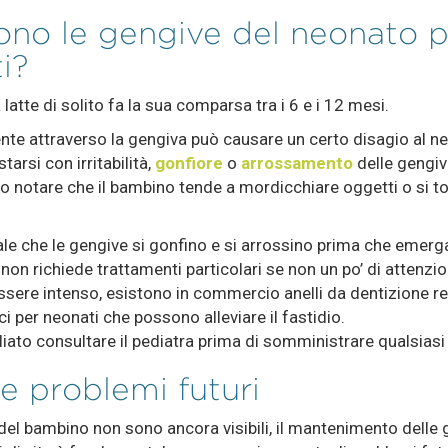
no le gengive del neonato 
i?
 latte di solito fa la sua comparsa tra i 6 e i 12 mesi.
ente attraverso la gengiva può causare un certo disagio al n
arsi con irritabilità,
gonfiore
o
arrossamento
delle gengive
no notare che il bambino tende a mordicchiare oggetti o si t
le che le gengive si gonfino e si arrossino prima che emerga
on richiede trattamenti particolari se non un po’ di attenzion
sere intenso, esistono in commercio anelli da dentizione re
ci per neonati che possono alleviare il fastidio.
iato consultare il pediatra prima di somministrare qualsiasi 
e problemi futuri
del bambino non sono ancora visibili, il mantenimento delle 