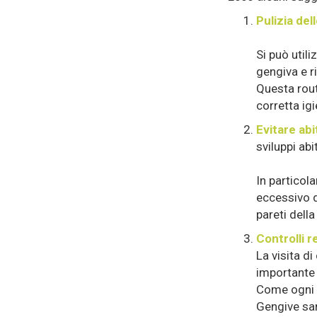
Pulizia del
Si può util
gengiva e r
Questa rout
corretta igi
Evitare ab
sviluppi ab
In particola
eccessivo d
pareti dell
Controlli r
La visita di
importante 
Come ogni m
Gengive san