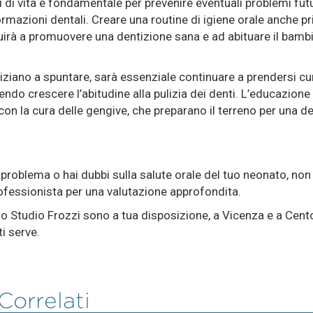
i di vita è fondamentale per prevenire eventuali problemi fut
rmazioni dentali. Creare una routine di igiene orale anche pr
uirà a promuovere una dentizione sana e ad abituare il bambi
niziano a spuntare, sarà essenziale continuare a prendersi cu
ndo crescere l’abitudine alla pulizia dei denti. L’educazione a
à con la cura delle gengive, che preparano il terreno per una 
 problema o hai dubbi sulla salute orale del tuo neonato, non
ofessionista per una valutazione approfondita.
lo Studio Frozzi sono a tua disposizione, a Vicenza e a Cento,
ti serve.
 Correlati