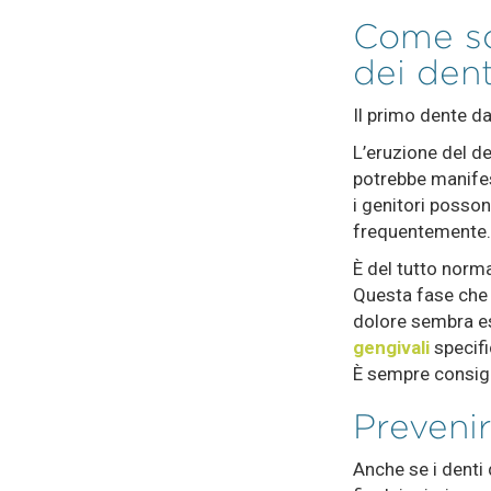
Come so
dei dent
Il primo dente da
L’eruzione del d
potrebbe manifest
i genitori posso
frequentemente.
È del tutto norma
Questa fase che n
dolore sembra es
gengivali
specifi
È sempre consigl
Prevenir
Anche se i denti 