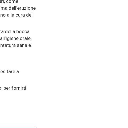
uri, come
ima dell’eruzione
no alla cura del
ra della bocca
ll’igiene orale,
dentatura sana e
 esitare a
 per fornirti