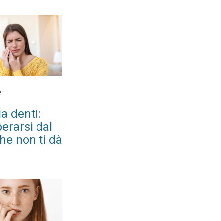
e
a denti:
erarsi dal
he non ti dà