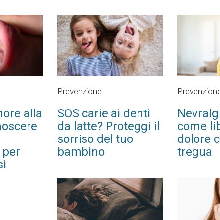
Prevenzione
Prevenzion
ore alla
SOS carie ai denti
Nevralgi
noscere
da latte? Proteggi il
come lib
sorriso del tuo
dolore c
 per
bambino
tregua
si