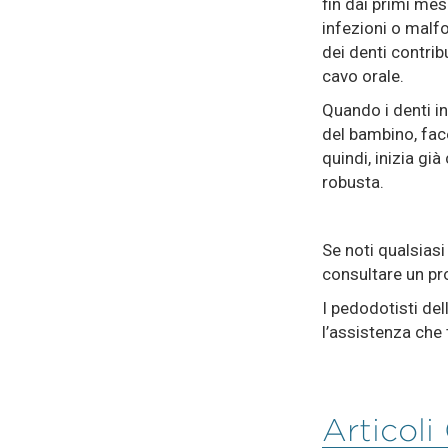
fin dai primi mes
infezioni o malfo
dei denti contrib
cavo orale.
Quando i denti i
del bambino, face
quindi, inizia gi
robusta.
Se noti qualsiasi
consultare un pr
I pedodotisti del
l’assistenza che 
Articoli