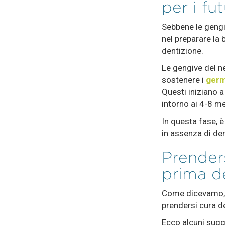
per i fut
Sebbene le gengi
nel preparare la 
dentizione.
Le gengive del n
sostenere i
germ
Questi iniziano a
intorno ai 4-8 m
In questa fase, 
in assenza di dent
Prender
prima d
Come dicevamo, an
prendersi cura d
Ecco alcuni sugg