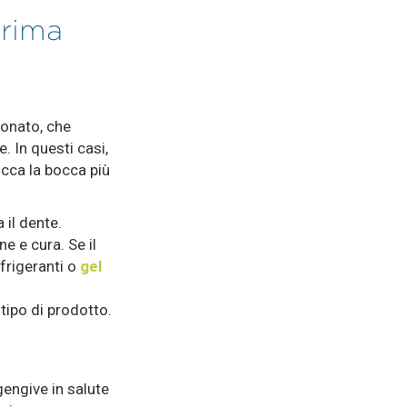
prima
eonato, che
. In questi casi,
occa la bocca più
 il dente.
e e cura. Se il
frigeranti o
gel
tipo di prodotto.
gengive in salute