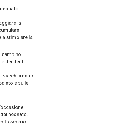
l neonato.
ggiare la
cumularsi.
 a stimolare la
il bambino
e dei denti.
il succhiamento
alato e sulle
’occasione
 del neonato.
ento sereno.