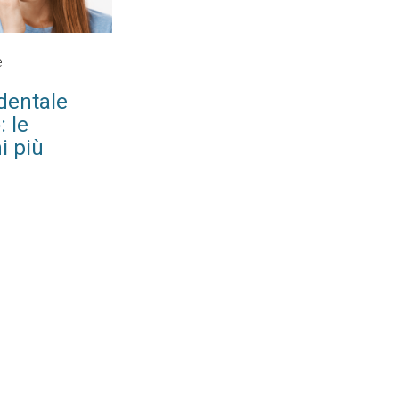
e
dentale
: le
i più