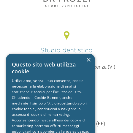
Studio dentistico
Vicenza
×
Questo sito web utilizza
V.le Mercato Nuovo, 44/F 36100 Vicenza (VI)
cookie
T.
0444 960057
Utilizziamo, senza il tuo consenso, cookie
+39 392 9402704
necessari alla elaborazione di analisi
statistiche e tecnici per l'utilizzo del sito.
Chiudendo il Cookie Banner, anche
mediante il simbolo "X", o accettando solo i
Studio dentistico
cookie tecnici, continuerai a navigare in
Cento
assenza di cookie di remarketing.
Acconsentendo invece all'uso dei cookie di
Via Baruffaldi, 5/1 44042 Cento (FE)
remarketing potremo offrirti messaggi
T.
051 903603
pubblicitari corrispondenti alle tue esigenze.