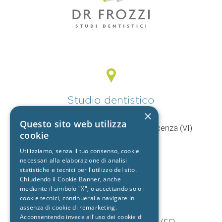
Studio dentistico
Vicenza
×
Questo sito web utilizza
V.le Mercato Nuovo, 44/F 36100 Vicenza (VI)
cookie
T.
0444 960057
Utilizziamo, senza il tuo consenso, cookie
+39 392 9402704
necessari alla elaborazione di analisi
statistiche e tecnici per l'utilizzo del sito.
Chiudendo il Cookie Banner, anche
mediante il simbolo "X", o accettando solo i
Studio dentistico
cookie tecnici, continuerai a navigare in
Cento
assenza di cookie di remarketing.
Acconsentendo invece all'uso dei cookie di