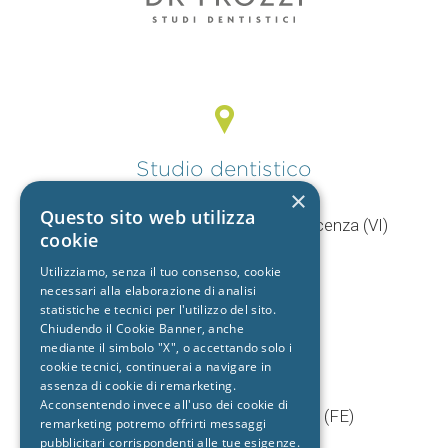
Studio dentistico
Vicenza
×
Questo sito web utilizza
V.le Mercato Nuovo, 44/F 36100 Vicenza (VI)
cookie
T.
0444 960057
Utilizziamo, senza il tuo consenso, cookie
+39 392 9402704
necessari alla elaborazione di analisi
statistiche e tecnici per l'utilizzo del sito.
Chiudendo il Cookie Banner, anche
mediante il simbolo "X", o accettando solo i
Studio dentistico
cookie tecnici, continuerai a navigare in
Cento
assenza di cookie di remarketing.
Acconsentendo invece all'uso dei cookie di
Via Baruffaldi, 5/1 44042 Cento (FE)
remarketing potremo offrirti messaggi
T.
051 903603
pubblicitari corrispondenti alle tue esigenze.