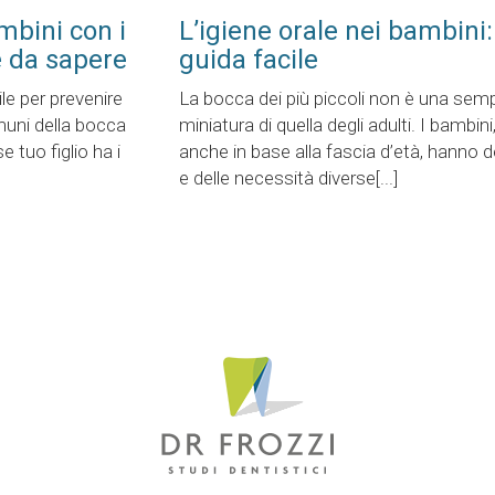
mbini con i
L’igiene orale nei bambini
e da sapere
guida facile
ile per prevenire
La bocca dei più piccoli non è una semp
muni della bocca
miniatura di quella degli adulti. I bambini, 
e tuo figlio ha i
anche in base alla fascia d’età, hanno d
e delle necessità diverse[...]