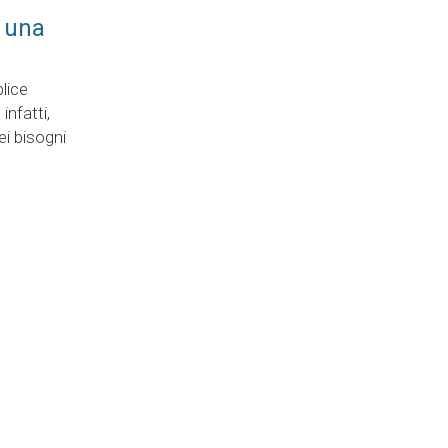
: una
lice
infatti,
ei bisogni