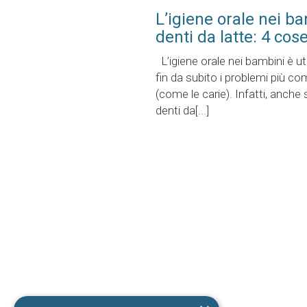
L’igiene orale nei ba
denti da latte: 4 cos
L’igiene orale nei bambini è ut
fin da subito i problemi più co
(come le carie). Infatti, anche s
denti da[...]