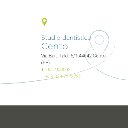
Studio dentistico
Cento
0
Via Baruffaldi, 5/1 44042 Cento
(FE)
T.
051 903603
+39 333 7722725