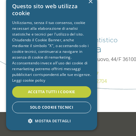
×
Questo sito web utilizza
cookie
Utilizziamo, senza il tuo consenso, cookie
necessari alla elaborazione di analisi
statistiche e tecnici per l'utilizzo del sito.
Studio dentistico
Chiudendo il Cookie Banner, anche
mediante il simbolo "X", o accettando solo i
Vicenza
cookie tecnici, continuerai a navigare in
assenza di cookie di remarketing.
V.le Mercato Nuovo, 44/F 3610
Acconsentendo invece all'uso dei cookie di
Vicenza (VI)
remarketing potremo offrirti messaggi
T.
0444 960057
pubblicitari corrispondenti alle tue esigenze.
Leggi cookie policy
+39 392 9402704
ACCETTA TUTTI I COOKIE
SOLO COOKIE TECNICI
MOSTRA DETTAGLI
-
STRETTAMENTE NECESSARI